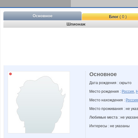
Основное
Блог
( 0 )
Шпионаж
Основное
Дата рождения : скрыто
Место рождения :
Россия
,
Н
Место нахождения :
Россия
Место проживания : не ука
Любимые места : не указа
Интересы : не указаны