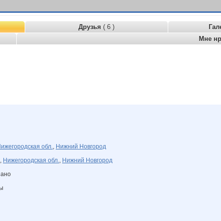
Друзья
( 6 )
Гал
Мне н
ижегородская обл.
,
Нижний Новгород
,
Нижегородская обл.
,
Нижний Новгород
зано
ны