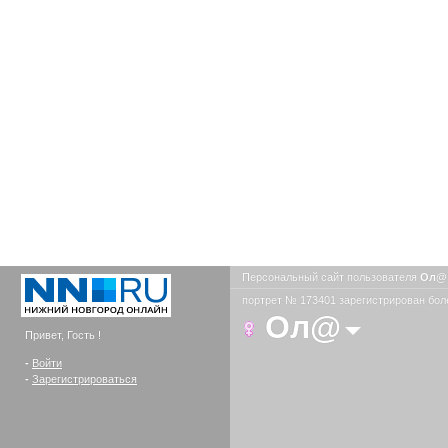
Персональный сайт пользователя
Ол
портрет № 173401 зарегистрирован боле
Ол@
Привет, Гость !
-
Войти
-
Зарегистрироваться