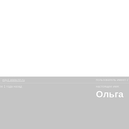
@
:
eqyz.www.nn.ru
пользователь имеет с
е 1 года назад
настоящее имя:
Ольга