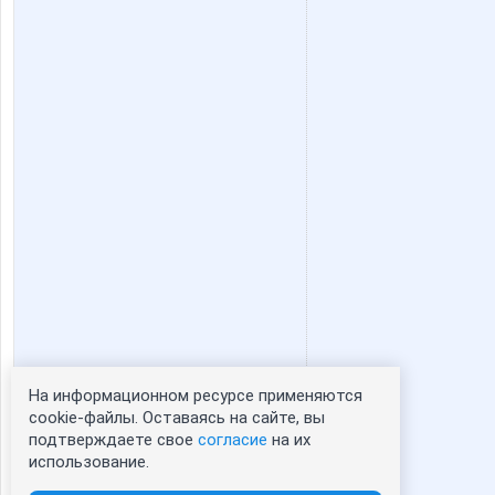
На информационном ресурсе применяются
Статистика портрета:
cookie-файлы. Оставаясь на сайте, вы
подтверждаете свое
согласие
на их
сейчас просматривают портрет - 0
использование.
зарегистрированные пользователи
посетившие портрет за 7 дней - 0