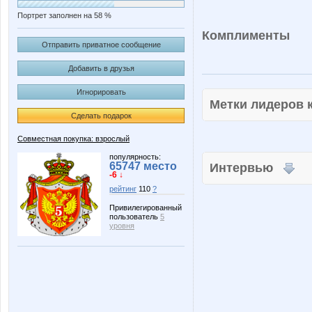
Портрет заполнен на 58 %
Комплименты
Отправить приватное сообщение
Добавить в друзья
Игнорировать
Метки лидеров
Сделать подарок
Совместная покупка: взрослый
популярность:
65747 место
Интервью
-6 ↓
рейтинг
110
?
Привилегированный
пользователь
5
уровня