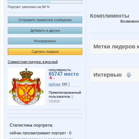
Портрет заполнен на 58 %
Комплименты
Отправить приватное сообщение
Возможнос
Добавить в друзья
Игнорировать
Метки лидеров
Сделать подарок
Совместная покупка: взрослый
популярность:
65747 место
Интервью
-6 ↓
рейтинг
110
?
Привилегированный
пользователь
5
уровня
Статистика портрета:
сейчас просматривают портрет - 0