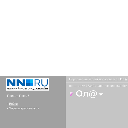
Персональный сайт пользователя
Ол
портрет № 173401 зарегистрирован боле
Ол@
Привет, Гость !
-
Войти
-
Зарегистрироваться